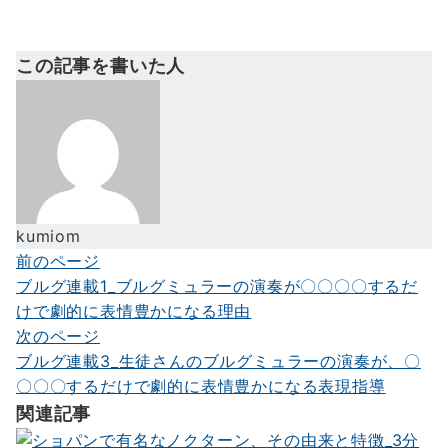
この記事を書いた人
kumiom
前のページ
投
ブルグ連載1_ブルグミュラーの演奏が〇〇〇〇するだ
稿
けで劇的に表情豊かになる理由
ナ
次のページ
ブルグ連載3_生徒さんのブルグミュラーの演奏が、〇
ビ
〇〇〇するだけで劇的に表情豊かになる表現指導
ゲ
関連記事
ー