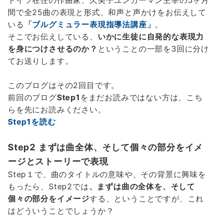
ドイツ在住の作曲家、久美子ユンカーマン主宰の5ヶ月
間で全25曲の表現と形式、和声と声かけをお伝えして
いる
「ブルグミュラー表現指導法講座」
。
そこでお伝えしている、
いかに生徒に自発的な表現力
を身につけさせるのか？
ということの一部を3回に分け
てお送りします。
このブログはその2回目です。
前回のブログ
Step1
をまだお読みではない方は、こち
らを先にお読みください。
Step1を読む
Step2 まずは曲全体、そして個々の部分をイメ
ージとストーリーで表現
Step１で、曲のタイトルの意味や、その背景に興味を
もったら、Step2では
、まずは
曲の全体を、そして
個々の部分をイメージ
する、ということですが、これ
はどういうことでしょうか？