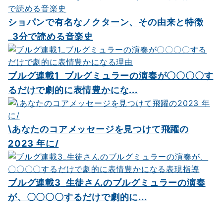
シ
ショパンで有名なノクターン、その由来と特徴
ョ
_3分で読める音楽史
ン
ブルグ連載1_ブルグミュラーの演奏が〇〇〇〇す
るだけで劇的に表情豊かにな...
\あなたのコアメッセージを見つけて飛躍の
2023 年に/
ブルグ連載3_生徒さんのブルグミュラーの演奏
が、〇〇〇〇するだけで劇的に...