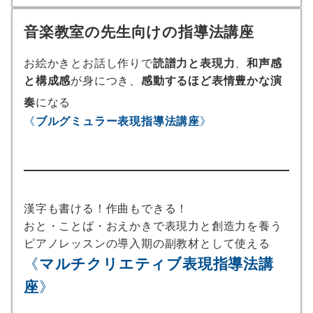
音楽教室の先生向けの指導法講座
お絵かきとお話し作りで
読譜力と表現力
、
和声感
と構成感
が身につき、
感動するほど表情豊かな演
奏
に
なる
《
ブルグミュラー表現指導法講座
》
漢字も書ける！作曲もできる！
おと・ことば・おえかきで表現力と創造力を養う
ピアノレッスンの導入期の副教材として使える
《
マルチクリエティブ表現指導法講
座
》