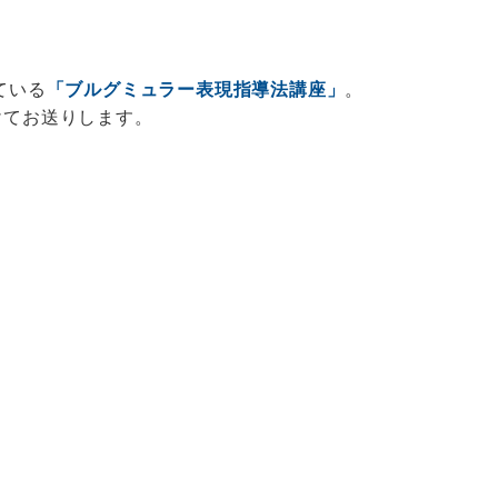
ている
「ブルグミュラー表現指導法講座」
。
けてお送りします。