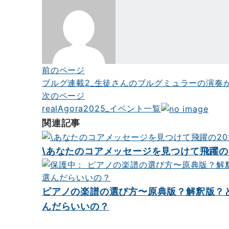
前のページ
投
ブルグ連載2_生徒さんのブルグミュラーの演奏
稿
次のページ
ナ
realAgora2025_イベント一覧
関連記事
ビ
ゲ
\あなたのコアメッセージを見つけて飛躍の2
ー
シ
ピアノの楽譜の選び方〜原典版？解釈版？
ョ
んだらいいの？
ン