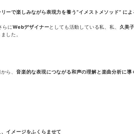
リーで楽しみながら表現力を養う”イメストメソッド” に
さらに
Webデザイナー
としても活動している私、私、
久美
しました。
口
から、
音楽的な表現につながる和声の理解と楽曲分析に導
」
え、イメージをふくらませて