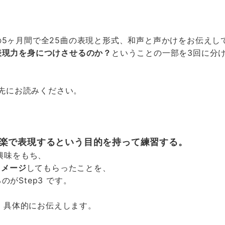
5ヶ月間で全25曲の表現と形式、和声と声かけをお伝えし
表現力を身につけさせるのか？
ということの一部を3回に分
先にお読みください。
を音楽で表現するという目的を持って練習する。
興味をもち、
イメージ
してもらったことを、
がStep3 です。
、具体的にお伝えします。