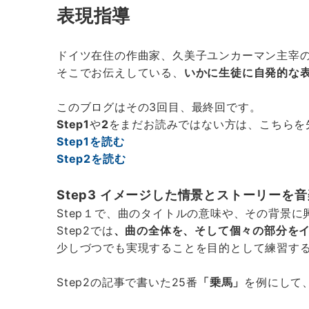
表現指導
ドイツ在住の作曲家、久美子ユンカーマン主宰の
そこでお伝えしている、
いかに生徒に自発的な
このブログはその3回目、最終回です。
Step1
や
2
をまだお読みではない方は、こちらを
Step1を読む
Step2を読む
Step3 イメージした情景とストーリー
Step１で、曲のタイトルの意味や、その背景に
Step2では
、曲の全体を、そして個々の部分を
少しづつでも実現することを目的として練習するの
Step2の記事で書いた25番
「乗馬」
を例にして