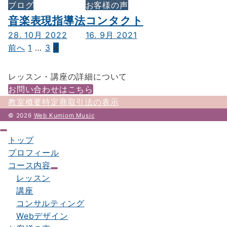
ブログ
お客様の声
音楽表現指導法
コンタクト
28. 10月 2022
16. 9月 2021
前へ
1
…
3
4
投
稿
レッスン・講座の詳細について
の
お問い合わせはこちら
ペ
教室概要
特定商取引法の表示
ー
© 2026
Web Kumiom Music
ジ
トップ
送
プロフィール
コース内容
り
レッスン
講座
コンサルティング
Webデザイン