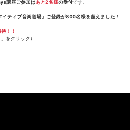
ays講座ご参加は
あと2名様
の受付
です。
エイティブ音楽道場」ご登録が800名様を超えました
！
招待！！
ら」をクリック）