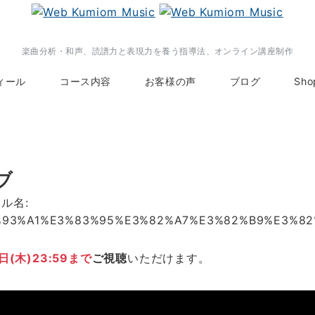
楽曲分析・和声、読譜力と表現力を養う指導法、オンライン講座制作
ィール
コース内容
お客様の声
ブログ
Sho
ブ
日(木)23:59まで
ご視聴
いただけます。