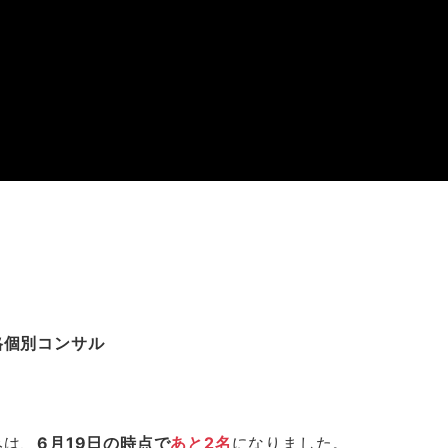
格個別コンサル
みは、
6月19日の時点で
あと2名
になりました。