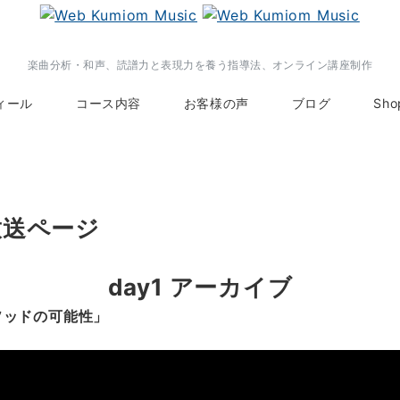
楽曲分析・和声、読譜力と表現力を養う指導法、オンライン講座制作
ィール
コース内容
お客様の声
ブログ
Sho
放送ページ
day1
アーカイブ
ソッドの可能性」