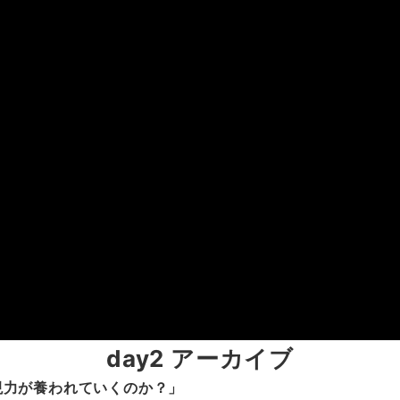
day
2
アーカイブ
現力が養われていくのか？」