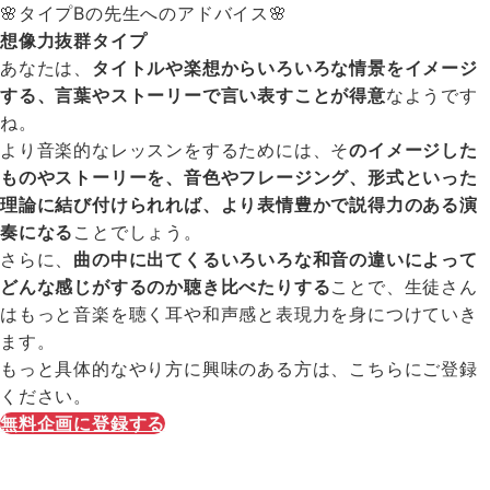
🌸タイプBの先生へのアドバイス🌸
想像力抜群タイプ
あなたは、
タイトルや楽想からいろいろな情景をイメージ
する、言葉やストーリーで言い表すことが得意
なようです
ね。
より音楽的なレッスンをするためには、そ
のイメージした
ものやストーリーを、音色やフレージング、形式といった
理論に結び付けられれば、より表情豊かで説得力のある演
奏になる
ことでしょう。
さらに、
曲の中に出てくるいろいろな和音の違いによって
どんな感じがするのか聴き比べたりする
ことで、生徒さん
はもっと音楽を聴く耳や和声感と表現力を身につけていき
ます。
もっと具体的なやり方に興味のある方は、こちらにご登録
ください。
無料企画に登録する